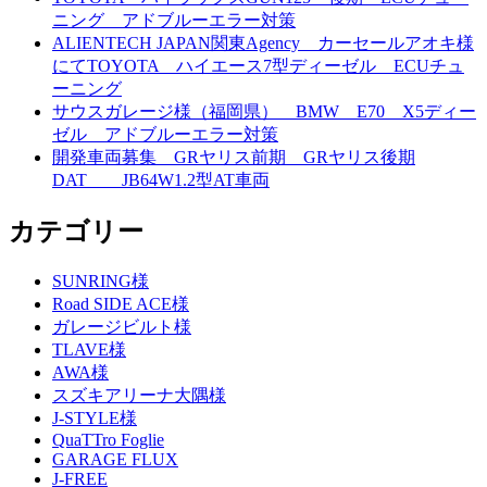
ニング アドブルーエラー対策
ALIENTECH JAPAN関東Agency カーセールアオキ様
にてTOYOTA ハイエース7型ディーゼル ECUチュ
ーニング
サウスガレージ様（福岡県） BMW E70 X5ディー
ゼル アドブルーエラー対策
開発車両募集 GRヤリス前期 GRヤリス後期
DAT JB64W1.2型AT車両
カテゴリー
SUNRING様
Road SIDE ACE様
ガレージビルト様
TLAVE様
AWA様
スズキアリーナ大隅様
J-STYLE様
QuaTTro Foglie
GARAGE FLUX
J-FREE