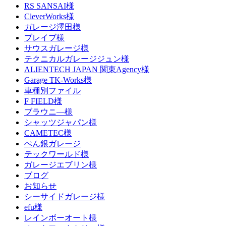
RS SANSAI様
CleverWorks様
ガレージ澤田様
ブレイブ様
サウスガレージ様
テクニカルガレージジュン様
ALIENTECH JAPAN 関東Agency様
Garage TK-Works様
車種別ファイル
F FIELD様
ブラウニ―様
シャッツジャパン様
CAMETEC様
ぺん銀ガレージ
テックワールド様
ガレージエブリン様
ブログ
お知らせ
シーサイドガレージ様
efu様
レインボーオート様