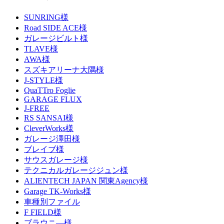
SUNRING様
Road SIDE ACE様
ガレージビルト様
TLAVE様
AWA様
スズキアリーナ大隅様
J-STYLE様
QuaTTro Foglie
GARAGE FLUX
J-FREE
RS SANSAI様
CleverWorks様
ガレージ澤田様
ブレイブ様
サウスガレージ様
テクニカルガレージジュン様
ALIENTECH JAPAN 関東Agency様
Garage TK-Works様
車種別ファイル
F FIELD様
ブラウニ―様