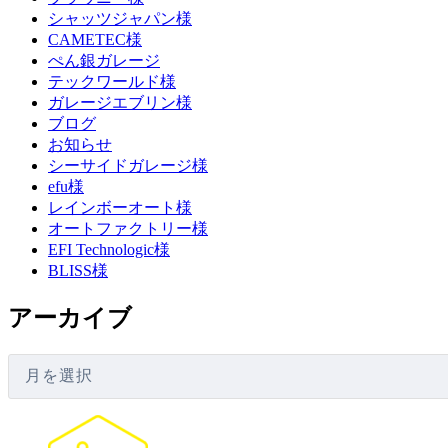
シャッツジャパン様
CAMETEC様
ぺん銀ガレージ
テックワールド様
ガレージエブリン様
ブログ
お知らせ
シーサイドガレージ様
efu様
レインボーオート様
オートファクトリー様
EFI Technologic様
BLISS様
アーカイブ
ア
ー
カ
イ
ブ