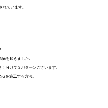
納されています。
？
指摘を頂きました。
大きく分けて３パターンございます。
NINGを施工する方法。