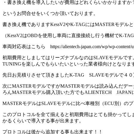
・書き換え機を導入したいが費用はどれくらいかかりますか
というお問合せをいくつか頂いております。
書き換え機でありますKessV2やK-TAGにはMASTERモデル
（KessV2はOBDを使用し車両に直接接続し行う機材でK-T
車両対応表はこちら https://alientech-japan.com/wp/wp-content/uploa
初期費用としましてはリーズナブルなのはSLAVEモデルです
TUNINGを楽しんでもらいたいといった業者様向けとなりま
先日お見積りさせて頂きましたK-TAG SLAVEモデルで
次にMASTERモデルですがMASTERモデルは読み込んだ
ろんMASTERモデル購入頂いた方でもALIENTECH JAP
MASTERモデルはSLAVEモデルに比べ車種別（ECU別）
このプロトコルを全て揃えると初期費用はとても掛かってしま
かるくらいで導入する事が出来ます。
プロトコルは後から追加する事も出来ます！！