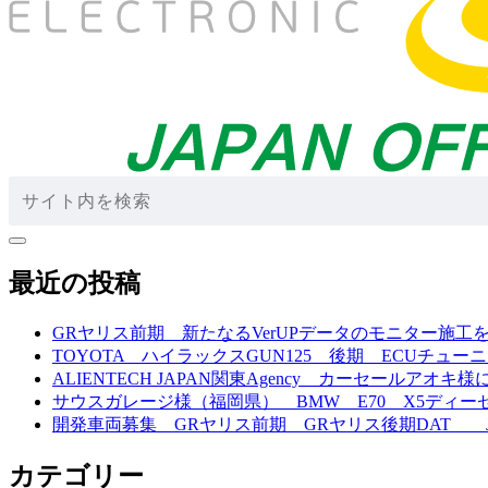
検
索
検
索
最近の投稿
GRヤリス前期 新たなるVerUPデータのモニター施工
TOYOTA ハイラックスGUN125 後期 ECUチュ
ALIENTECH JAPAN関東Agency カーセールア
サウスガレージ様（福岡県） BMW E70 X5ディ
開発車両募集 GRヤリス前期 GRヤリス後期DAT JB6
カテゴリー