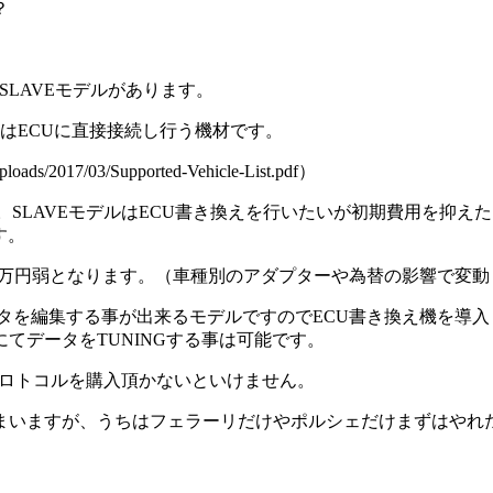
？
とSLAVEモデルがあります。
AGはECUに直接接続し行う機材です。
ds/2017/03/Supported-Vehicle-List.pdf）
。SLAVEモデルはECU書き換えを行いたいが初期費用を抑えた
す。
４０万円弱となります。（車種別のアダプターや為替の影響で変
データを編集する事が出来るモデルですのでECU書き換え機を導入
ANにてデータをTUNINGする事は可能です。
のプロトコルを購入頂かないといけません。
いますが、うちはフェラーリだけやポルシェだけまずはやれた