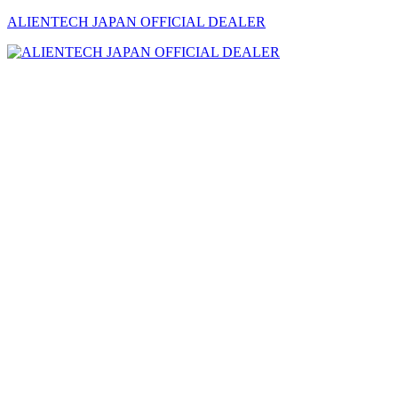
ALIENTECH JAPAN OFFICIAL DEALER
メ
ニ
ュ
ー