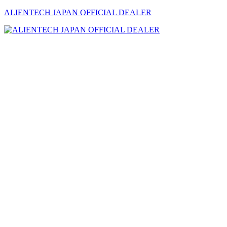
ALIENTECH JAPAN OFFICIAL DEALER
メ
ニ
ュ
ー