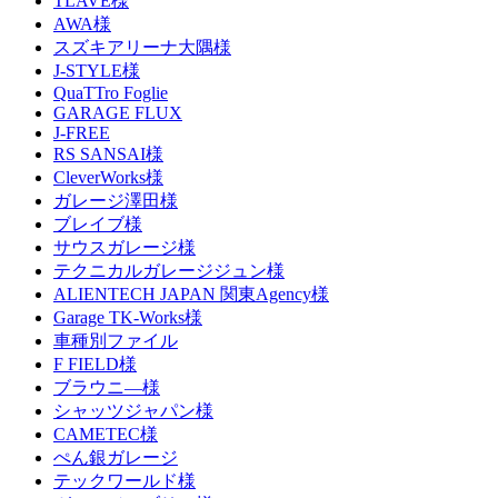
TLAVE様
AWA様
スズキアリーナ大隅様
J-STYLE様
QuaTTro Foglie
GARAGE FLUX
J-FREE
RS SANSAI様
CleverWorks様
ガレージ澤田様
ブレイブ様
サウスガレージ様
テクニカルガレージジュン様
ALIENTECH JAPAN 関東Agency様
Garage TK-Works様
車種別ファイル
F FIELD様
ブラウニ―様
シャッツジャパン様
CAMETEC様
ぺん銀ガレージ
テックワールド様