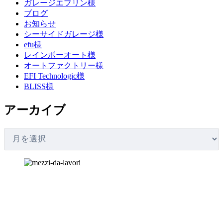
ガレージエブリン様
ブログ
お知らせ
シーサイドガレージ様
efu様
レインボーオート様
オートファクトリー様
EFI Technologic様
BLISS様
アーカイブ
ア
ー
カ
イ
ブ