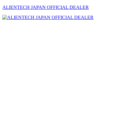
ALIENTECH JAPAN OFFICIAL DEALER
メ
ニ
ュ
ー