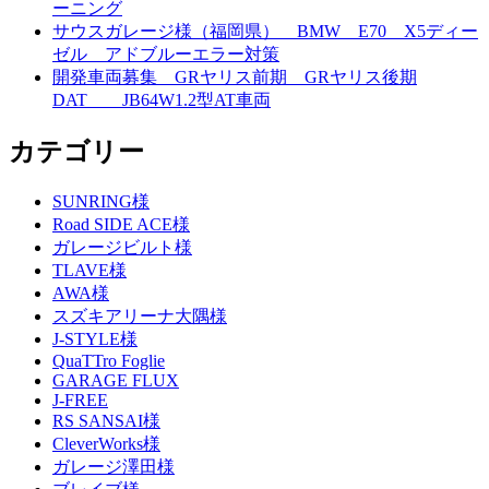
ーニング
サウスガレージ様（福岡県） BMW E70 X5ディー
ゼル アドブルーエラー対策
開発車両募集 GRヤリス前期 GRヤリス後期
DAT JB64W1.2型AT車両
カテゴリー
SUNRING様
Road SIDE ACE様
ガレージビルト様
TLAVE様
AWA様
スズキアリーナ大隅様
J-STYLE様
QuaTTro Foglie
GARAGE FLUX
J-FREE
RS SANSAI様
CleverWorks様
ガレージ澤田様