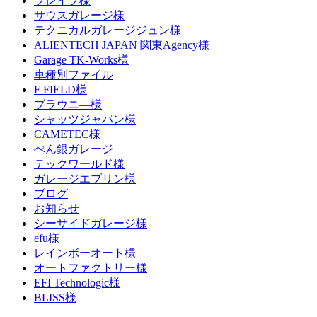
ブレイブ様
サウスガレージ様
テクニカルガレージジュン様
ALIENTECH JAPAN 関東Agency様
Garage TK-Works様
車種別ファイル
F FIELD様
ブラウニ―様
シャッツジャパン様
CAMETEC様
ぺん銀ガレージ
テックワールド様
ガレージエブリン様
ブログ
お知らせ
シーサイドガレージ様
efu様
レインボーオート様
オートファクトリー様
EFI Technologic様
BLISS様