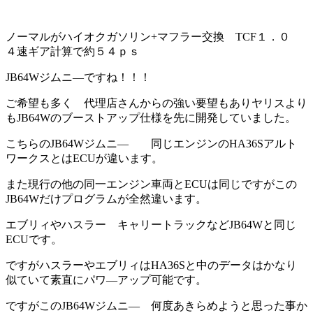
ノーマルがハイオクガソリン+マフラー交換 TCF１．０
４速ギア計算で約５４ｐｓ
JB64Wジムニ―ですね！！！
ご希望も多く 代理店さんからの強い要望もありヤリスより
もJB64Wのブーストアップ仕様を先に開発していました。
こちらのJB64Wジムニ― 同じエンジンのHA36Sアルト
ワークスとはECUが違います。
また現行の他の同一エンジン車両とECUは同じですがこの
JB64Wだけプログラムが全然違います。
エブリィやハスラー キャリートラックなどJB64Wと同じ
ECUです。
ですがハスラーやエブリィはHA36Sと中のデータはかなり
似ていて素直にパワ―アップ可能です。
ですがこのJB64Wジムニ― 何度あきらめようと思った事か