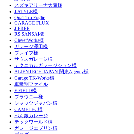
スズキアリーナ大隅様
J-STYLE様
QuaTTro Foglie
GARAGE FLUX
J-FREE
RS SANSAI様
CleverWorks様
ガレージ澤田様
ブレイブ様
サウスガレージ様
テクニカルガレージジュン様
ALIENTECH JAPAN 関東Agency様
Garage TK-Works様
車種別ファイル
F FIELD様
ブラウニ―様
シャッツジャパン様
CAMETEC様
ぺん銀ガレージ
テックワールド様
ガレージエブリン様