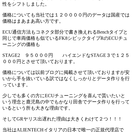
性をシフトしました。
価格についても当社では１２００００円のデータは国産では
価格はまあまあ高い方です。
ECU通信方法もコネクタ部分で書き換えれるBenchタイプと
同じで車両価格も似ているFK8シビックタイプRのECUチュ
ーニングの価格も
STAGE2 ９５０００円 ハイエンドなSTAGE３で１２５
０００円とさせて頂いております。
価格については以前ブログに掲載させて頂いておりますが安
いから手を抜いている訳ではなくしっかりとデータ作りを行
っています。
少しでも多くの方にECUチューニングを喜んで貰いたいと
いう理念と鹿児島の中でもかなり田舎でデータ作りを行って
いるという所も大きな理由です。
そしてGRヤリス出遅れた理由は大きくわけて２つ！！！
当社はALIENTECHイタリアの日本で唯一の正規代理店で